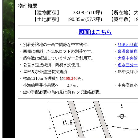
物件概要
【建物面積】
33.08㎡(10坪)
【所在地】
【土地面積】
190.85㎡(57.7坪)
【築年数】
1
図面はこちら
･
別荘分譲地の一画で閑静な中古物件。
・
ひまわり市
･
西側に傾斜した1DKロフトの別荘です。
・
泉温泉健康
･
築年数は経過していますが十分利用可。
・
大泉中央診
･
公営水道接続済、簡易水洗使用。
・
名水三分一
･
屋根及び外壁塗装実施済
。
・JR中央線
･
標高1210m
管理費年額
108,240
円。
･
小海線甲斐小泉駅へ
2.7㎞
。
・中央高速小
･
鍵の手配必要の為内見は前もって連絡必要。