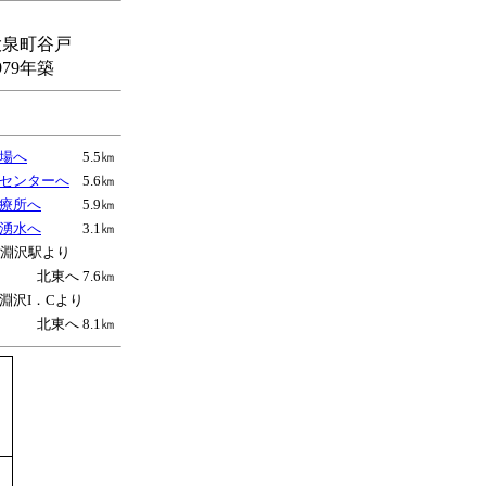
大泉町谷戸
979年築
場へ
5.5㎞
センターへ
5.6㎞
療所へ
5.9㎞
湧水へ
3.1㎞
小淵沢駅より
北東へ 7.6㎞
淵沢I．Cより
北東へ 8.1㎞