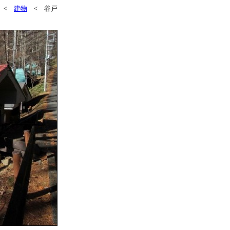
<
建物
< 谷戸