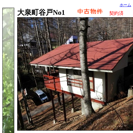
ホーム
大泉町谷戸No1
契約済