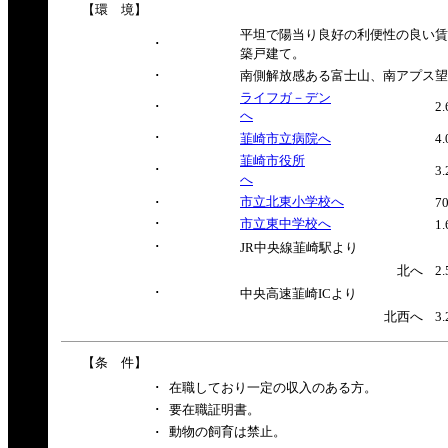
【環 境】
平坦で陽当り良好の利便性の良い賃
･
築戸建て。
･
南側解放感ある富士山、南アプス望
ライフガ－デン
･
2
へ
･
韮崎市立病院へ
4
韮崎市役所
･
3
へ
市立北東小学校へ
･
7
･
市立東中学校へ
1
･
JR中央線韮崎駅より
北へ
2
･
中央高速韮崎ICより
北西へ
3
【条 件】
･
在職しており一定の収入のある方。
･
要在職証明書。
動物の飼育は禁止。
･