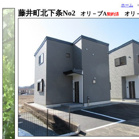
ホーム
藤井町北下条No2
オリ－ブA
オリ－
契約済