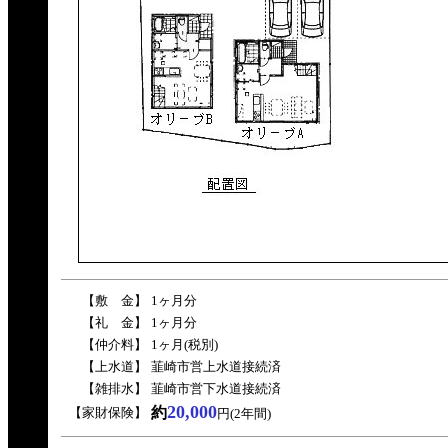
【敷 金】
1ヶ月分
【礼 金】
1ヶ月分
【仲介料】
1ヶ月
(税別)
【上水道】
韮崎市営上水道接続済
【雑排水】
韮崎市営下水道接続済
20,000
約
【家財保険】
円(2年間)