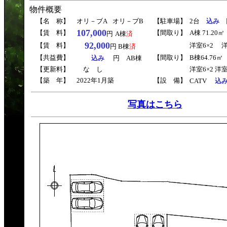
物件概要
【名 称】
オリ－ブ
A
オリ－ブB
【駐車場】
2台
込み
107,000
【賃 料】
【間取り】
A棟 71.20㎡
円
A棟
済
92,000
【賃 料】
洋室6×2 洋
円 B棟
済
【共益費】
【間取り】
B棟64.76㎡（
込み
円 AB棟
【更新料】
な し
洋室6×2 洋室3
【築 年】
2022年1月築
【設 備】
CATV
込
写真はこちら