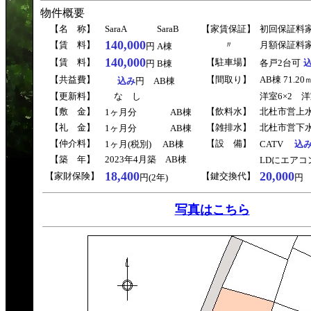
物件概要
【名 称】
Sara
A
SaraB
【家賃保証】
初回保証料家
140,000
【賃 料】
〃
月額保証料家
円 A棟
140,000
【賃 料】
【駐車場】
各戸2台可
円 B棟
【共益費】
【間取り】
AB棟 71.20
込み
円 AB棟
【更新料】
な し
洋室6×2 洋室
【敷 金】
【飲料水】
北杜市営上
1ヶ月分
AB棟
【礼 金】
【雑排水】
北杜市営下
1ヶ月分
AB棟
【仲介料】
【設 備】
1ヶ月
(税別)
AB棟
CATV
込
【築 年】
2023年4月築 AB棟
LDにエアコ
18,400
20,000
【家財保険】
【鍵交換代】
円(2年)
円
写真はこちら