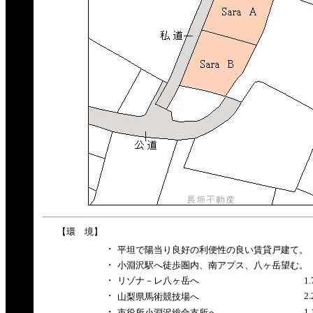
【環 境】
･
平坦で陽当り良好の利便性の良い賃貸戸建て。
･
小淵沢駅へ徒歩圏内、南アプス、八ヶ岳望む。
･
リゾナ－レ八ヶ岳へ
1
･
2
山梨県馬術競技場へ
･
1
市役所小淵沢総合支所へ