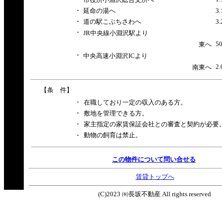
･
延命の湯へ
3
･
道の駅こぶちさわへ
3
･
JR中央線小淵沢駅より
5
東へ
･
中央高速小淵沢ICより
2
南東へ
【条 件】
･
在職しており一定の収入のある方。
･
敷地を管理できる方。
･
家主指定の家賃保証会社との審査と契約が必要
動物の飼育は禁止。
･
この物件について問い合せる
賃貸トップへ
(C)2023 ㈲長坂不動産 All rights reserved